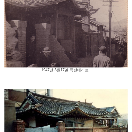
1947년 3월17일 폭탄테러로..