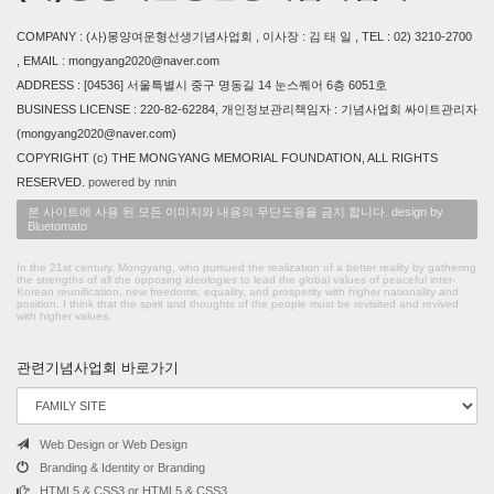
COMPANY : (사)몽양여운형선생기념사업회 , 이사장 : 김 태 일 , TEL : 02) 3210-2700
, EMAIL : mongyang2020@naver.com
ADDRESS : [04536] 서울특별시 중구 명동길 14 눈스퀘어 6층 6051호
BUSINESS LICENSE : 220-82-62284, 개인정보관리책임자 : 기념사업회 싸이트관리자
(mongyang2020@naver.com)
COPYRIGHT (c) THE MONGYANG MEMORIAL FOUNDATION, ALL RIGHTS
RESERVED.
powered by nnin
본 사이트에 사용 된 모든 이미지와 내용의 무단도용을 금지 합니다. design by
Bluetomato
In the 21st century, Mongyang, who pursued the realization of a better reality by gathering
the strengths of all the opposing ideologies to lead the global values of peaceful inter-
Korean reunification, new freedoms, equality, and prosperity with higher nationality and
position. I think that the spirit and thoughts of the people must be revisited and revived
with higher values.
관련기념사업회 바로가기
Web Design or Web Design
Branding & Identity or Branding
HTML5 & CSS3 or HTML5 & CSS3