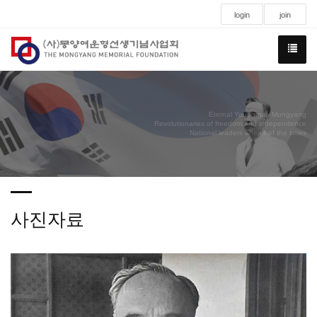
login
join
Eternal Youngman Mongyang
Revolutionaries of freedom and independence
National leaders ahead of the times
사진자료