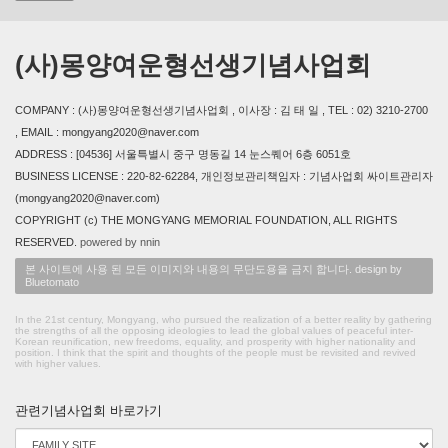
(사)몽양여운형선생기념사업회
COMPANY : (사)몽양여운형선생기념사업회 , 이사장 : 김 태 일 , TEL : 02) 3210-2700
, EMAIL : mongyang2020@naver.com
ADDRESS : [04536] 서울특별시 중구 명동길 14 눈스퀘어 6층 6051호
BUSINESS LICENSE : 220-82-62284, 개인정보관리책임자 : 기념사업회 싸이트관리자
(mongyang2020@naver.com)
COPYRIGHT (c) THE MONGYANG MEMORIAL FOUNDATION, ALL RIGHTS
RESERVED.
powered by nnin
본 사이트에 사용 된 모든 이미지와 내용의 무단도용을 금지 합니다. design by
Bluetomato
In the 21st century, Mongyang, who pursued the realization of a better reality by gathering
the strengths of all the opposing ideologies to lead the global values of peaceful inter-
Korean reunification, new freedoms, equality, and prosperity with higher nationality and
position. I think that the spirit and thoughts of the people must be revisited and revived
with higher values.
관련기념사업회 바로가기