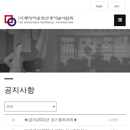
login
join
Eternal Youngman Mongyang
Revolutionaries of freedom and independence
National leaders ahead of the times
공지사항
★(공지)2021년 정기총회개최★
24
사무처