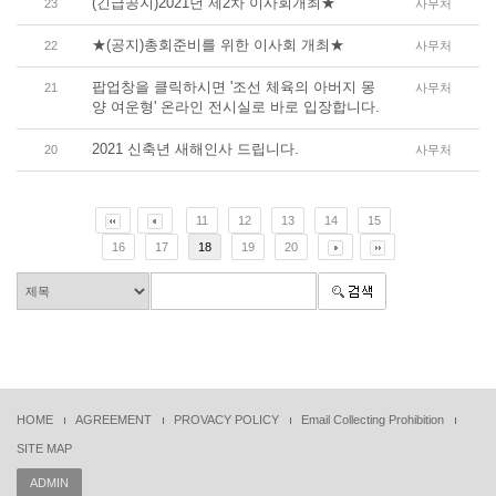
(긴급공지)2021년 제2차 이사회개최★
23
사무처
★(공지)총회준비를 위한 이사회 개최★
22
사무처
팝업창을 클릭하시면 '조선 체육의 아버지 몽
21
사무처
양 여운형' 온라인 전시실로 바로 입장합니다.
2021 신축년 새해인사 드립니다.
20
사무처
11
12
13
14
15
16
17
18
19
20
HOME
AGREEMENT
PROVACY POLICY
Email Collecting Prohibition
SITE MAP
ADMIN