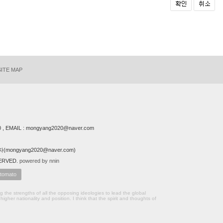
SITE MAP
EMAIL : mongyang2020@naver.com
ongyang2020@naver.com)
ERVED.
powered by nnin
omato
g the strengths of all the opposing ideologies to lead the global
igher nationality and position. I think that the spirit and thoughts of