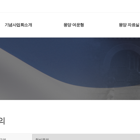
기념사업회소개
몽양 여운형
몽양 자료실
의
구분