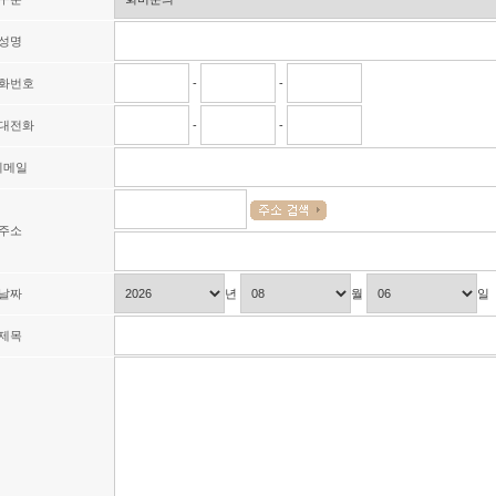
성명
화번호
-
-
대전화
-
-
이메일
주소
날짜
년
월
일
제목