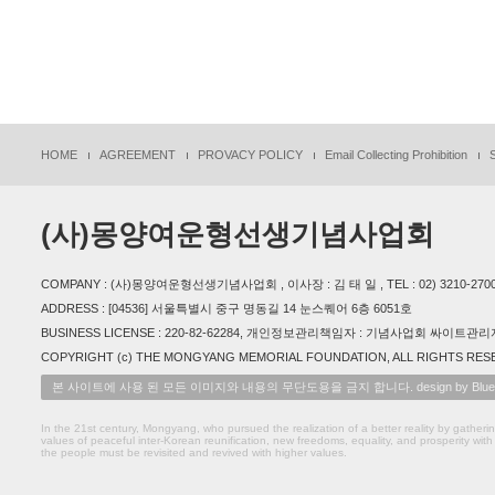
HOME
AGREEMENT
PROVACY POLICY
Email Collecting Prohibition
(사)몽양여운형선생기념사업회
COMPANY : (사)몽양여운형선생기념사업회 , 이사장 : 김 태 일 , TEL : 02) 3210-2700 , 
ADDRESS : [04536] 서울특별시 중구 명동길 14 눈스퀘어 6층 6051호
BUSINESS LICENSE : 220-82-62284, 개인정보관리책임자 : 기념사업회 싸이트관리자(m
COPYRIGHT (c) THE MONGYANG MEMORIAL FOUNDATION, ALL RIGHTS RES
본 사이트에 사용 된 모든 이미지와 내용의 무단도용을 금지 합니다. design by Bluet
In the 21st century, Mongyang, who pursued the realization of a better reality by gatherin
values of peaceful inter-Korean reunification, new freedoms, equality, and prosperity with h
the people must be revisited and revived with higher values.