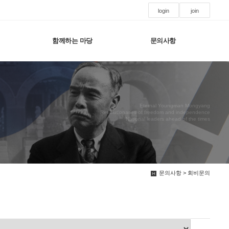
login
join
함께하는 마당
문의사항
Eternal Youngman Mongyang
Revolutionaries of freedom and independence
National leaders ahead of the times
문의사항 > 회비문의