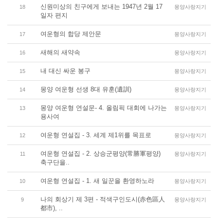
신원미상의 친구에게 보내는 1947년 2월 17
18
몽양사랑지기
일자 편지
여운형의 합당 제안문
17
몽양사랑지기
새해의 새약속
16
몽양사랑지기
내 대신 싸운 봉구
15
몽양사랑지기
몽양 여운형 선생 8대 유훈(遺訓)
14
몽양사랑지기
몽양 여운형 연설문- 4. 올림픽 대회에 나가는
13
몽양사랑지기
용사여
여운형 연설집 - 3. 세계 제1위를 목표로
12
몽양사랑지기
여운형 연설집 - 2. 상승군평양(常勝軍평양)
11
몽양사랑지기
축구단을..
여운형 연설집 - 1. 새 일꾼을 환영하노라
10
몽양사랑지기
나의 회상기 제 3편 - 적색구인도시(赤色區人
9
몽양사랑지기
都市), ..