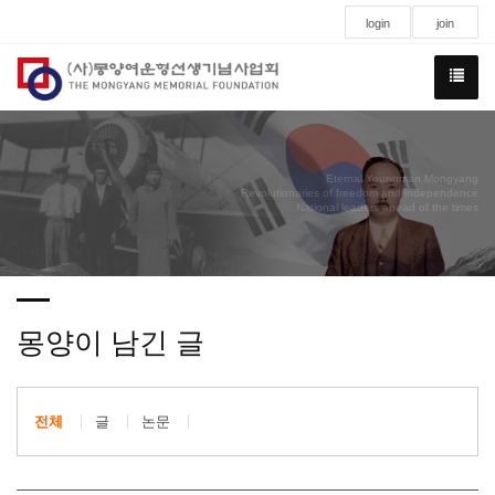
login
join
Eternal Youngman Mongyang
Revolutionaries of freedom and independence
National leaders ahead of the times
몽양이 남긴 글
전체
글
논문