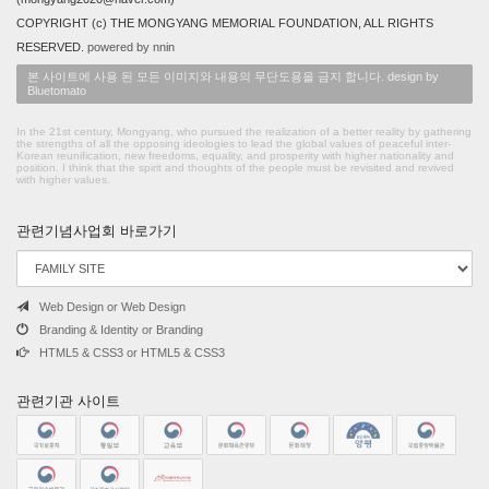
COPYRIGHT (c) THE MONGYANG MEMORIAL FOUNDATION, ALL RIGHTS
RESERVED.
powered by nnin
본 사이트에 사용 된 모든 이미지와 내용의 무단도용을 금지 합니다. design by
Bluetomato
In the 21st century, Mongyang, who pursued the realization of a better reality by gathering
the strengths of all the opposing ideologies to lead the global values of peaceful inter-
Korean reunification, new freedoms, equality, and prosperity with higher nationality and
position. I think that the spirit and thoughts of the people must be revisited and revived
with higher values.
관련기념사업회 바로가기
Web Design or Web Design
Branding & Identity or Branding
HTML5 & CSS3 or HTML5 & CSS3
관련기관 사이트