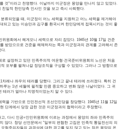
를 것"이라고 천명했다. 이날까지 미군정은 몽양을 만나지 않고 있었다.
이 친일적 한민당측 인사인 것을 보고 즉시 사퇴했다.
분류되었을 때, 미군정이 어느 세력을 지원하고 어느 세력을 제거해야
추대되고 있는 이승만과 김구를 환국시켜 한민당에게 접목시키는 것이 좋
회에서 헤게모니 세력으로 자리 잡았다. 1945년 10월 17일 건준
를 받았으므로 건준을 해체하자는 쪽과 미군정과의 관계를 고려해서 존
다.
과제로 설정하고 있던 민족주의적 여운형·건국준비위원회의 노선은 처음
치적 포부를 펼쳐나갈 정당조직을 구상할 수 있었다. 그러나 그 방향으로
1차례나 좌우의 테러를 당했다. 그리고 끝내 테러에 쓰러졌다. 특히 건
루하루는 1년 세월에 필적할 만큼 중요하고 변화 많은 나날이었다. 그 귀
면 테러가 얼마나 치명적이었는지 알 수 있다.
을 기반으로 인민전선적 조선인민당을 창당했다. 1945년 11월 12일
현 단계에서 당장 급한 것은 미군정과의 협력이라고 주장했다.
고, 다시 인공=인민위원회에 이르는 과정에서 몽양의 좌파 민족주의
치 않다. 창당 선언문에서 "일부의 편협한 고집은 민족적 통일전선의 의
 모험주의자들의 과격성에 대한 경고를 잊지 않고 있는 점은 몽양의 온