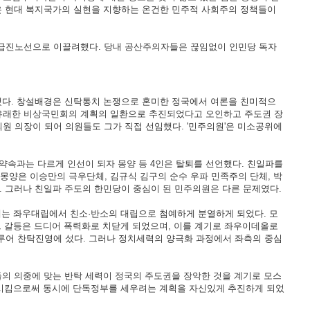
강은 현대 복지국가의 실현을 지향하는 온건한 민주적 사회주의 정책들이
급진노선으로 이끌려했다. 당내 공산주의자들은 끊임없이 인민당 독자
발족했다. 창설배경은 신탁통치 논쟁으로 혼미한 정국에서 여론을 친미적으
유래한 비상국민회의 계획의 일환으로 추진되었다고 오인하고 주도권 장
원 의장이 되어 의원들도 그가 직접 선임했다. '민주의원'은 미소공위에
약속과는 다르게 인선이 되자 몽양 등 4인은 탈퇴를 선언했다. 친일파를
양은 이승만의 극우단체, 김규식 김구의 순수 우파 민족주의 단체, 박
. 그러나 친일파 주도의 한민당이 중심이 된 민주의원은 다른 문제였다.
는 좌우대립에서 친소·반소의 대립으로 첨예하게 분열하게 되었다. 모
그 갈등은 드디어 폭력화로 치닫게 되었으며, 이를 계기로 좌우이데올로
루어 찬탁진영에 섰다. 그러나 정치세력의 양극화 과정에서 좌측의 중심
의 의중에 맞는 반탁 세력이 정국의 주도권을 장악한 것을 계기로 모스
관시킴으로써 동시에 단독정부를 세우려는 계획을 자신있게 추진하게 되었