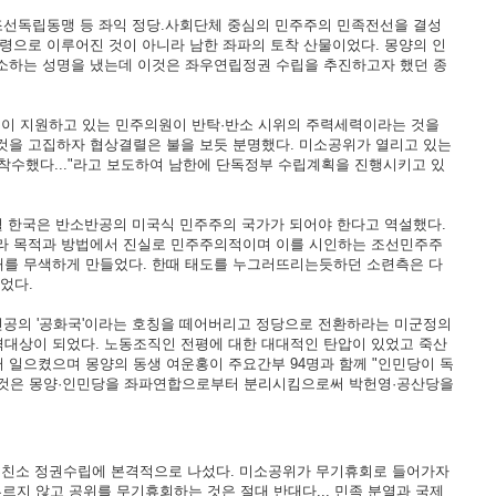
조선독립동맹 등 좌익 정당.사회단체 중심의 민주주의 민족전선을 결성
령으로 이루어진 것이 아니라 남한 좌파의 토착 산물이었다. 몽양의 인
호소하는 성명을 냈는데 이것은 좌우연립정권 수립을 추진하고자 했던 종
정이 지원하고 있는 민주의원이 반탁·반소 시위의 주력세력이라는 것을
것을 고집하자 협상결렬은 불을 보듯 분명했다. 미소공위가 열리고 있는
착수했다..."라고 보도하여 남한에 단독정부 수립계획을 진행시키고 있
 한국은 반소반공의 미국식 민주주의 국가가 되어야 한다고 역설했다.
에 따라 목적과 방법에서 진실로 민주주의적이며 이를 시인하는 조선민주주
기대를 무색하게 만들었다. 한때 태도를 누그러뜨리는듯하던 소련측은 다
었다.
인공의 '공화국'이라는 호칭을 떼어버리고 정당으로 전환하라는 미군정의
격대상이 되었다. 노동조직인 전평에 대한 대대적인 탄압이 있었고 죽산
 일으켰으며 몽양의 동생 여운홍이 주요간부 94명과 함께 "인민당이 독
이것은 몽양·인민당을 좌파연합으로부터 분리시킴으로써 박헌영·공산당을
, 친소 정권수립에 본격적으로 나섰다. 미소공위가 무기휴회로 들어가자
부르지 않고 공위를 무기휴회하는 것은 절대 반대다... 민족 분열과 국제