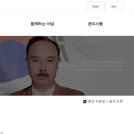
login
join
함께하는 마당
문의사항
Eternal Youngman Mongyang
Revolutionaries of freedom and independence
National leaders ahead of the times
몽양 자료실 > 글과 논문
)