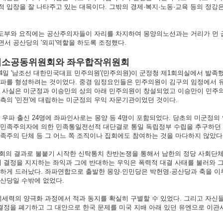
 입장을 잘 나타주고 있는 대목이다. 그밖의 경제·복지·노동·교육 등의 정
도부와 요직에는 공산주의자들이 자리를 차지하여 몽양의노선과는 거리가 먼 
서 공산당의 '외피'역할을 하도록 조정했다.
차 미소공동위원회와 좌우합작위원회
 14일 '남조선 대한민국대표 민주의원'(민주의원)이 군정청 제1회의실에서 
우파를 형성하려는 것이었다. 중경 임정요인들은 민주의원이 김구의 임정에서 
 사실은 미군정과 이승만의 상의 아래 민주의원이 창설되었고 이승만이 민주의
측의 '민전'에 대립하는 미군정의 우익 자문기관이었던 것이다.
파 출신 24명에 좌파인사로는 몽양 등 4명이 포함되었다. 당초의 미군정의 
 민족주의자에 의한 민족통일전선적 대단결로 통일 독립정부 수립을 추구하던 몽
족주의 단체 등 그 어느 쪽 조직이나 집회에도 참여하는 것을 마다하지 않았다
회의 결과로 불붙기 시작한 신탁통치 찬반논쟁을 통해서 남한의 정당 사회단체
의 결정을 지지하는 좌익과 그에 반대하는 우익은 폭력적 대결 사태를 불러와 
명하게 드러났다. 좌파연합으로 출발한 몽양·인민당은 박헌영·공산당과 축을 이
산당일 수밖에 없었다.
세력의 양극화 과정에서 적과 동지를 확실히 구별할 수 있었다. 그리고 자신들
 결정을 폐기하고 그 대안으로 한국 문제를 미국 지배 아래 있던 유엔으로 이