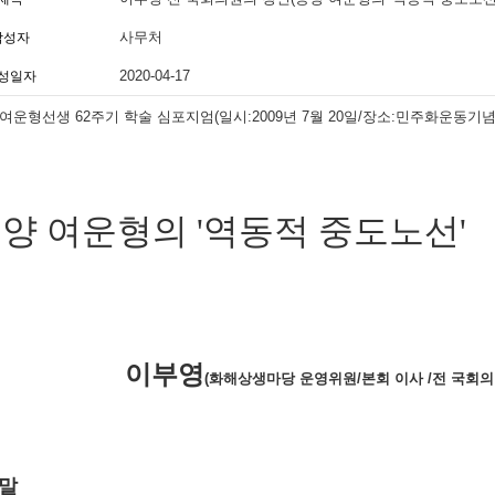
사무처
작성자
2020-04-17
성일자
 여운형선생 62주기 학술 심포지엄(일시:2009년 7월 20일/장소:민주화운
여운형의 '역동적 중도노선'
이부영
(화해상생마당 운영위원/본회 이사 /전 국회의
 말