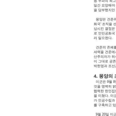
등 우파의 최고
일간 요양해야 
을 당부했지만
몽양은 건준위
화국' 조직을
상시킨 결정은
로 인민공화국
러 일으켰다.
건준의 존폐를
세력을 건준에
산주의자가 뒤
이 그대로 공존
박헌영과 조선공
4. 몽양의
미군은 9월 8
것을 명백히 
협력한 한인집
을 미쳤다. 미
가 인공수립과
를 구축하고 있
9월 20일 미