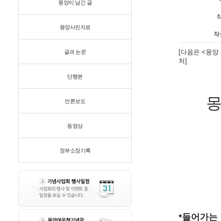
몽양이 남긴 글
몽양사진자료
작
[다음은 <몽양
글과 논문
처]
단행본
몽양 
언론보도
동영상
정부소장기록
*들어가는