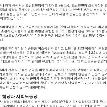
서 좌파 측에서는 조선인민당이 제안대로 2월 15일 조선인민당 조선공산당 
인공의 직접적 후계자였다. 민전은 미군정이 인식하고 있었던 것처럼 소련의 지
위의 결정만 믿지 말고 '민전과 우익 단체가 자율적 통일운동'을 전개하자고 
재확인한 것이었다.
예비회담을 거쳐 미소공위 제1차회의가 3월 20일 서울에서 개최되었다. 미군
던 소련이 신탁통치에 관한 조항을 포함한 모스크바협정의 전문 그대로 해석할 
란시스코발 AP통신은 "미점령군 당국은 남조선 안에 한하여 조선정부 수립에 
다.
직을 휴직중이던 이승만은 미소공위가 열리고 있던 4월 11일 복귀하여 독립될
8일 발표된 미소공위 공동성명 제5호는 "모스크바 3상회의 결의문 1,2,3절
 사회단체들과 협의하기로 한다"고 하여 공위 파탄에 힘을 기우리던 우파의 
 태도로 돌아가 미국의 반대를 유도했다. 그리하여 5월 6일 미소공위는 결렬되
리기 전후 미군정은 인공을 비롯한 좌파에 대한 탄압을 강화하기 시작했다. 
기로 했다. 하지는 인공을 공개적으로 비난했고 이때부터 인공은 미군정의 공
에게 보내는 사신이 군정의 연출로 언론에 공개되어 공산당 내의 내분을 불러
하고 공산당의 전위적 역할만 한다"면서 인민당을 탈당하는 일이 벌어졌다. 
하는 미군정의 공작의 일환이었다.
3당 합당과 사회노동당
차 회의가 막을 내리자 미소는 제각기 남북 분단을 기정사실화하고 각각 친미
 7주간이나 계속되었으나 조선인은 참가한 일이 없으니... 조선인을 한 번도 