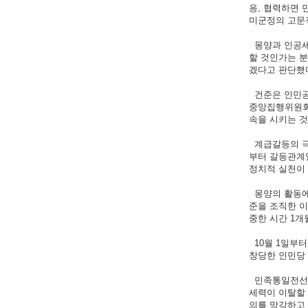
응, 협력하면 
미군정의 고문직
몽양과 인공세
할 것인가는 
겠다고 판단했
건준은 인민공화
중앙집행위원회
속을 시키는 
계급갈등의 극
부터 갈등관계일
정치적 실천이
몽양의 활동에 
준을 조직한 이
중한 시간 1개
10월 1일부터
창당한 인민당
민족통일전선적
세력이 이탈할 
의를 망각하고 