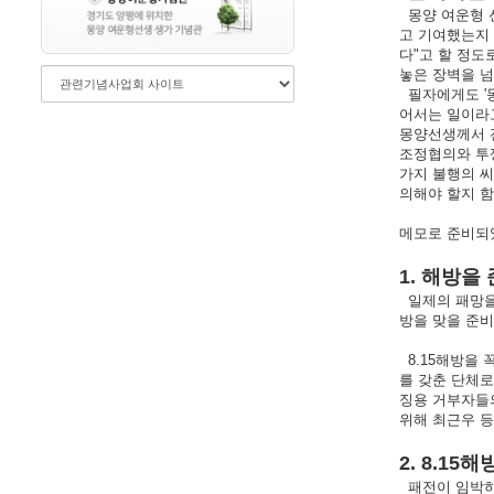
몽양 여운형 선
고 기여했는지 
다"고 할 정도
놓은 장벽을 넘
필자에게도 '
어서는 일이라고
몽양선생께서 전
조정협의와 투쟁
가지 불행의 씨
의해야 할지 함
메모로 준비되
1. 해방을
일제의 패망을
방을 맞을 준비
8.15해방을 
를 갖춘 단체로
징용 거부자들
위해 최근우 등
2. 8.1
패전이 임박하