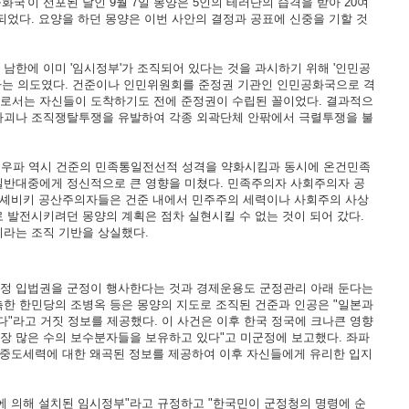
'이 선포된 날인 9월 7일 몽양은 5인의 테러단의 습격을 받아 20여
었다. 요양을 하던 몽양은 이번 사안의 결정과 공표에 신중을 기할 것
한에 이미 '임시정부'가 조직되어 있다는 것을 과시하기 위해 '인민공
하는 의도였다. 건준이나 인민위원회를 준정권 기관인 인민공화국으로 격
로서는 자신들이 도착하기도 전에 준정권이 수립된 꼴이었다. 결과적으
파괴나 조직쟁탈투쟁을 유발하여 각종 외곽단체 안팎에서 극렬투쟁을 불
론 우파 역시 건준의 민족통일전선적 성격을 약화시킴과 동시에 온건민족
일반대중에게 정신적으로 큰 영향을 미쳤다. 민족주의자 사회주의자 공
 볼셰비키 공산주의자들은 건준 내에서 민주주의 세력이나 사회주의 사상
 발전시키려던 몽양의 계획은 점차 실현시킬 수 없는 것이 되어 갔다.
이라는 조직 기반을 상실했다.
 행정 입법권을 군정이 행사한다는 것과 경제운용도 군정관리 아래 둔다는
한 한민당의 조병옥 등은 몽양의 지도로 조직된 건준과 인공은 "일본과
라고 거짓 정보를 제공했다. 이 사건은 이후 한국 정국에 크나큰 영향
장 많은 수의 보수분자들을 보유하고 있다"고 미군정에 보고했다. 좌파
 중도세력에 대한 왜곡된 정보를 제공하여 이후 자신들에게 유리한 입지
에 의해 설치된 임시정부"라고 규정하고 "한국민이 군정청의 명령에 순