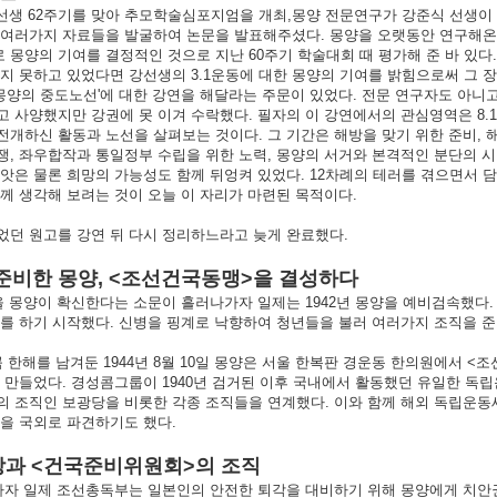
생 62주기를 맞아 추모학술심포지엄을 개최,몽양 전문연구가 강준식 선생이 '
여러가지 자료들을 발굴하여 논문을 발표해주셨다. 몽양을 오랫동안 연구해온 
로 몽양의 기여를 결정적인 것으로 지난 60주기 학술대회 때 평가해 준 바 있
지 못하고 있었다면 강선생의 3.1운동에 대한 몽양의 기여를 밝힘으로써 그 
몽양의 중도노선'에 대한 강연을 해달라는 주문이 있었다. 전문 연구자도 아니
 사양했지만 강권에 못 이겨 수락했다. 필자의 이 강연에서의 관심영역은 8.
개하신 활동과 노선을 살펴보는 것이다. 그 기간은 해방을 맞기 위한 준비, 
, 좌우합작과 통일정부 수립을 위한 노력, 몽양의 서거와 본격적인 분단의 시
앗은 물론 희망의 가능성도 함께 뒤엉켜 있었다. 12차례의 테러를 겪으면서 담담
께 생각해 보려는 것이 오늘 이 자리가 마련된 목적이다.
었던 원고를 강연 뒤 다시 정리하느라고 늦게 완료했다.
 준비한 몽양, <조선건국동맹>을 결성하다
 몽양이 확신한다는 소문이 흘러나가자 일제는 1942년 몽양을 예비검속했다.
를 하기 시작했다. 신병을 핑계로 낙향하여 청년들을 불러 여러가지 조직을 준
꼭 한해를 남겨둔 1944년 8월 10일 몽양은 서울 한복판 경운동 한의원에서 
 만들었다. 경성콤그룹이 1940년 검거된 이후 국내에서 활동했던 유일한 독
의 조직인 보광당을 비롯한 각종 조직들을 연계했다. 이와 함께 해외 독립운
을 국외로 파견하기도 했다.
5해방과 <건국준비위원회>의 조직
자 일제 조선총독부는 일본인의 안전한 퇴각을 대비하기 위해 몽양에게 치안권