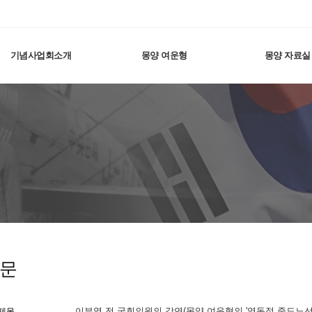
기념사업회소개
몽양 여운형
몽양 자료실
논문
이부영 전 국회의원의 강연(몽양 여운형의 '역동적 중도노선'
제목