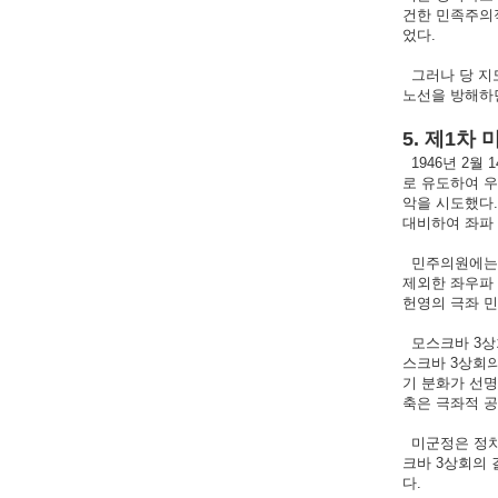
건한 민족주의적
었다.
그러나 당 지
노선을 방해하면
5. 제1
1946년 2월
로 유도하여 
악을 시도했다.
대비하여 좌파 
민주의원에는 우
제외한 좌우파
헌영의 극좌 민
모스크바 3상
스크바 3상회
기 분화가 선
축은 극좌적 공
미군정은 정치
크바 3상회의
다.