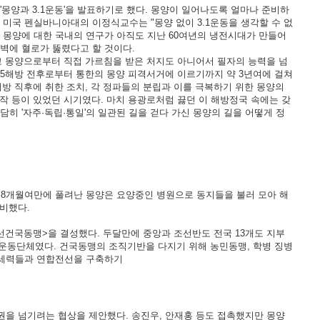
몽양과 3.1운동'을 발표하기로 했다. 몽양이 일어나도록 얼마나 준비하
미국 펜실바니아대의 이정식교수는 "몽양 없이 3.1운동을 생각할 수 없
다. 몽양에 대한 국내의 연구가 아직도 지난 60여년의 냉전시대가 만들어
장벽에 혈로가 뚫렸다고 할 것이다.
고 몽양으로부터 직접 가르침을 받은 처지도 아니어서 필자의 능력을 넘
15해방 전후로부터 통한의 몽양 피격서거에 이르기까지 약 3년여에 걸쳐
해방 직후에 취한 조치, 각 정파들의 분립과 이를 극복하기 위한 몽양의
작 등이 있었던 시기였다. 마치 용광로처럼 끓던 이 해방정국 속에는 갖
히 '자주·독립·통일'의 일관된 길을 걷다 가신 몽양의 길을 어떻게 정
 8개월여만에 풀려난 몽양은 요양중인 병원으로 동지들을 불러 모아 해
비했다.
<조선건국동맹>을 결성했다. 두달만에 중앙과 조선반도 전국 13개도 지부
립운동단체였다. 건국동맹의 조직기반을 다지기 위해 농민동맹, 학병 징병
동세력들과 연합전선을 구축하기
을 넘기려는 협상을 제안했다. 송진우, 안재홍 등도 접촉했지만 몽양