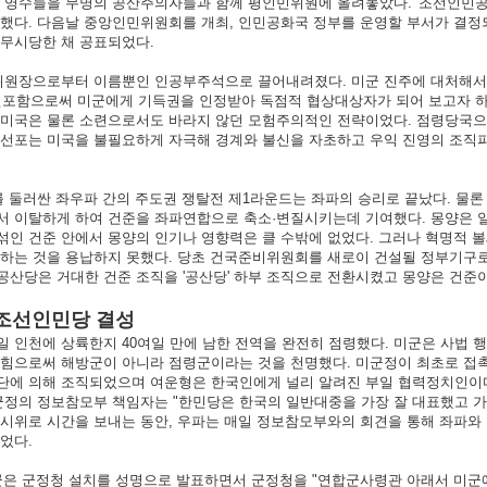
 영수들을 무명의 공산주의자들과 함께 평인민위원에 올려놓았다. '조선인민공화국
했다. 다음날 중앙인민위원회를 개최, 인민공화국 정부를 운영할 부서가 결정되
 무시당한 채 공표되었다.
원장으로부터 이름뿐인 인공부주석으로 끌어내려졌다. 미군 진주에 대처해서 남
 선포함으로써 미군에게 기득권을 인정받아 독점적 협상대상자가 되어 보고자 
 미국은 물론 소련으로서도 바라지 않던 모험주의적인 전략이었다. 점령당국으
 선포는 미국을 불필요하게 자극해 경계와 불신을 자초하고 우익 진영의 조직
 둘러싼 좌우파 간의 주도권 쟁탈전 제1라운드는 좌파의 승리로 끝났다. 물
서 이탈하게 하여 건준을 좌파연합으로 축소·변질시키는데 기여했다. 몽양은 
섞인 건준 안에서 몽양의 인기나 영향력은 클 수밖에 없었다. 그러나 혁명적
하는 것을 용납하지 못했다. 당초 건국준비위원회를 새로이 건설될 정부기구로
산당은 거대한 건준 조직을 '공산당' 하부 조직으로 전환시켰고 몽양은 건준
 조선인민당 결성
일 인천에 상륙한지 40여일 만에 남한 전역을 완전히 점령했다. 미군은 사법
밝힘으로써 해방군이 아니라 점령군이라는 것을 천명했다. 미군정이 최초로 접촉
단에 의해 조직되었으며 여운형은 한국인에게 널리 알려진 부일 협력정치인이다"
군정의 정보참모부 책임자는 "한민당은 한국의 일반대중을 가장 잘 대표했고 가
 시위로 시간을 보내는 동안, 우파는 매일 정보참모부와의 회견을 통해 좌파와
었다.
군은 군정청 설치를 성명으로 발표하면서 군정청을 "연합군사령관 아래서 미군