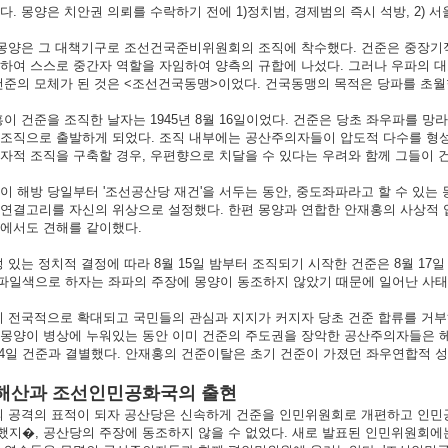
다. 몽양은 치안권 의뢰를 수락하기 전에 1)정치범, 경제범의 즉시 석방, 2) 서
몽양은 그 대책기구로 조선건국준비위원회의 조직에 착수했다. 건준은 중장기적
하여 스스로 중간자 역할을 자임하여 양측의 규합에 나섰다. 그러나 우파의 
건준의 모체가 된 것은 <조선건국동맹>이었다. 건국동맹의 목적은 당파를 초월한
 건준을 조직한 날자는 1945년 8월 16일이었다. 건준은 당초 좌우파를 
 조직으로 출발하게 되었다. 조직 내부에는 공산주의자들이 압도적 다수를 형성
자적 조직을 구축할 경우, 우편향으로 치달을 수 있다는 우려와 함께 그들이 
해방 당일부터 '조선공산당 재건'을 서두는 동안, 중도좌파라고 할 수 있는 
 연결고리를 자신의 위상으로 설정했다. 한편 몽양과 연합한 안재홍의 사상적
제에서도 견해를 같이했다.
있는 정치적 결정에 따라 8월 15일 밤부터 조직되기 시작한 건준은 8월 17일 
파일색으로 하자는 좌파의 주장에 몽양이 동조하지 않았기 때문에 일어난 사태
 전국적으로 확대되고 국민들의 관심과 지지가 커지자 당초 건준 합류를 거부
 몽양이 병상에 누워있는 동안 이미 건준의 주도권을 장악한 공산주의자들은 
 4일 건준과 결별했다. 안재홍의 건준이탈은 초기 건준이 가졌던 좌우연합적 
의 해산과 조선인민공화국의 출현
 공격의 표적이 되자 공산당은 신속하게 건준을 인민위원회로 개편하고 인민공
지�, 공산당의 주장에 동조하지 않을 수 없었다. 새로 발표된 인민위원회에는