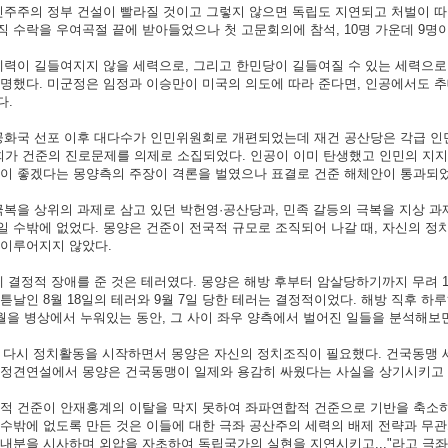
민주주의 정부 건설이 빨라질 것이고 그렇지 않으면 독립도 지연되고 처벌이 따
 수락을 우여곡절 끝에 받아들었으나 첫 고문회의에 참석, 10명 가운데 9명
력이 길들여지지 않을 세력으로, 그리고 한민당이 길들여질 수 있는 세력으로 
분명했다. 미군정은 임정과 이승만이 미국의 의도에 따라 준다면, 인공에서도 
다.
국 선포 이후 대다수가 인민위원회로 개편되었는데 재건 공산당은 각급 인민위원
가 건준의 진로문제를 의제로 소집되었다. 인공이 이미 탄생했고 인민의 지지
것이 좋겠다는 몽양측의 주장이 격론을 벌였으나 표결로 건준 해체안이 통과되었
복을 상위의 과제로 삼고 있던 박헌영·공산당과, 민족 갈등의 극복을 지상 
 수밖에 없었다. 몽양은 건준이 전국적 규모로 조직되어 나갈 때, 자신의 정
 이루어지지 않았다.
결정적 장애를 준 것은 테러였다. 몽양은 해방 후부터 암살당하기까지 무려 1
튿날인 8월 18일의 테러와 9월 7일 당한 테러는 결정적이었다. 해방 직후 하
월을 병상에서 누워있는 동안, 그 사이 좌우 양측에서 벌어진 일들을 분석해보
 다시 정치활동을 시작하면서 몽양은 자신의 정치조직이 필요했다. 건국동맹 세력
 정견연설에서 몽양은 건국동맹이 일제와 용감히 싸웠다는 사실을 상기시키고 
 건준이 안재홍계의 이탈을 막지 못하여 좌파연합적 건준으로 기반을 축소하
수밖에 없도록 만든 것은 이들에 대한 극좌 공산주의 세력의 배제 전략과 무관
내분을 시사하며 외압을 자초하여 독립국가의 실현을 지연시키고..."라고 극좌