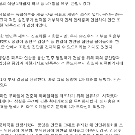
울의 식량 3개월치 확보 등 5개항을 요구, 관철시켰다.
으로는 독립정부를 세울 것을 목표로 세워진 조직이었다. 몽양은 좌우
대표자 격인 송진우가 협력을 거부하자 민세 안재홍과 연합하여 건준 조
 '민족전선'의 결성이었다.
망라한 범민족 세력의 집결체를 지향했지만, 우파 송진우의 거부로 처음부
했다. 몽양이 송진우 김성수 등 친일적 한민당 집단을 끌어들이려 한
건준 안에서 좌편향 집단을 견제해줄 수 있으리라는 기대도 있었다.
몽양은 좌우파 연합을 통한 '민주 통일국가 건설'을 위해 좌의 공산당과
 입장은 몽양과 마찬가지로 민족주의적 중도파여서 친일파 민족반역자에
1차 부서 결정을 완료했다. 바로 그날 몽양이 1차 테러를 당했다. 건준
였다.
하던 우파들이 건준의 좌파일색을 개조하기 위해 합류하기 시작했다.
헤게머니 상실을 우려해 건준 확대개편안을 무력화시켰다. 안재홍은 이
성격을 탈색시켜 좌우 이데올로기 분화의 1차 도화선이 되었다.
화국을 탄생시켰다. 몽양은 건준을 그대로 유지한 채 인민위원회를 조
 위원장에 여운형, 부위원장에 허헌을 모셔놓고 이승만, 김구, 김성수