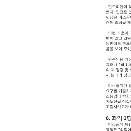
민주의원에 맞
했다. 민전은 
민당은 미소공
래의 입장을 
이런 가운데 
뻔히 알고 있
동안에도 샌프
음을 보여 주었
민주의원 의장
그러나 4월 1
의 제 정당 및
시 본래의 강경
미소공위가 열
요구를 거절하
조봉암이 박헌영
자노선을 상실
고립시키고자 
6. 좌익 
미소공위 제1
몽양은 "회담이