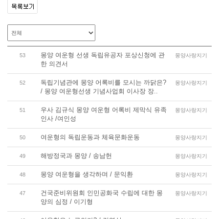
몽양 여운형 선생 독립유공자 포상신청에 관
53
몽양사랑지기
한 의견서
독립기념관에 몽양 어록비를 모시는 까닭은?
52
몽양사랑지기
/ 몽양 여운형선생 기념사업회 이사장 장..
우사 김규식 몽양 여운형 어록비 제막식 유족
51
몽양사랑지기
인사 /여인성
여운형의 독립운동과 체육문화운동
50
몽양사랑지기
해방정국과 몽양 / 송남헌
49
몽양사랑지기
몽양 여운형을 생각하며 / 문익환
48
몽양사랑지기
건국준비위원회 인민공화국 수립에 대한 몽
47
몽양사랑지기
양의 심정 / 이기형