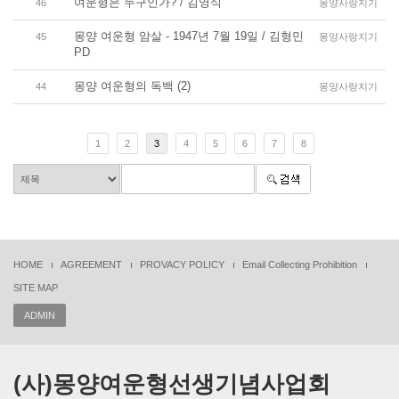
여운형은 누구인가? / 김영식
46
몽양사랑지기
몽양 여운형 암살 - 1947년 7월 19일 / 김형민
45
몽양사랑지기
PD
몽양 여운형의 독백 (2)
44
몽양사랑지기
1
2
3
4
5
6
7
8
HOME
AGREEMENT
PROVACY POLICY
Email Collecting Prohibition
SITE MAP
ADMIN
(사)몽양여운형선생기념사업회