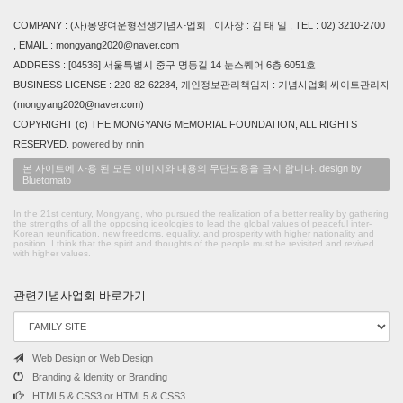
COMPANY : (사)몽양여운형선생기념사업회 , 이사장 : 김 태 일 , TEL : 02) 3210-2700
, EMAIL : mongyang2020@naver.com
ADDRESS : [04536] 서울특별시 중구 명동길 14 눈스퀘어 6층 6051호
BUSINESS LICENSE : 220-82-62284, 개인정보관리책임자 : 기념사업회 싸이트관리자
(mongyang2020@naver.com)
COPYRIGHT (c) THE MONGYANG MEMORIAL FOUNDATION, ALL RIGHTS
RESERVED.
powered by nnin
본 사이트에 사용 된 모든 이미지와 내용의 무단도용을 금지 합니다. design by
Bluetomato
In the 21st century, Mongyang, who pursued the realization of a better reality by gathering
the strengths of all the opposing ideologies to lead the global values of peaceful inter-
Korean reunification, new freedoms, equality, and prosperity with higher nationality and
position. I think that the spirit and thoughts of the people must be revisited and revived
with higher values.
관련기념사업회 바로가기
Web Design or Web Design
Branding & Identity or Branding
HTML5 & CSS3 or HTML5 & CSS3