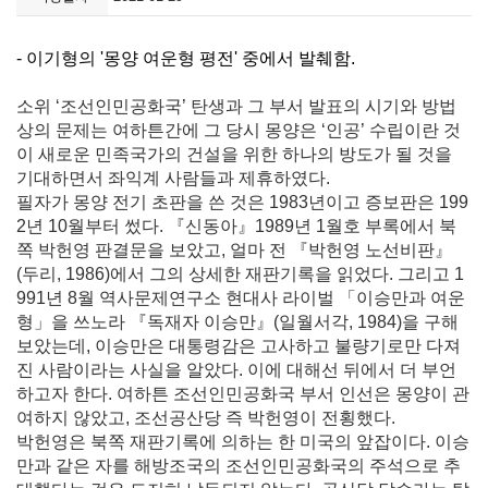
- 이기형의 '몽양 여운형 평전' 중에서 발췌함.
소위 ‘조선인민공화국’ 탄생과 그 부서 발표의 시기와 방법
상의 문제는 여하튼간에 그 당시 몽양은 ‘인공’ 수립이란 것
이 새로운 민족국가의 건설을 위한 하나의 방도가 될 것을
기대하면서 좌익계 사람들과 제휴하였다.
필자가 몽양 전기 초판을 쓴 것은 1983년이고 증보판은 199
2년 10월부터 썼다. 『신동아』1989년 1월호 부록에서 북
쪽 박헌영 판결문을 보았고, 얼마 전 『박헌영 노선비판』
(두리, 1986)에서 그의 상세한 재판기록을 읽었다. 그리고 1
991년 8월 역사문제연구소 현대사 라이벌 「이승만과 여운
형」을 쓰노라 『독재자 이승만』(일월서각, 1984)을 구해
보았는데, 이승만은 대통령감은 고사하고 불량기로만 다져
진 사람이라는 사실을 알았다. 이에 대해선 뒤에서 더 부언
하고자 한다. 여하튼 조선인민공화국 부서 인선은 몽양이 관
여하지 않았고, 조선공산당 즉 박헌영이 전횡했다.
박헌영은 북쪽 재판기록에 의하는 한 미국의 앞잡이다. 이승
만과 같은 자를 해방조국의 조선인민공화국의 주석으로 추