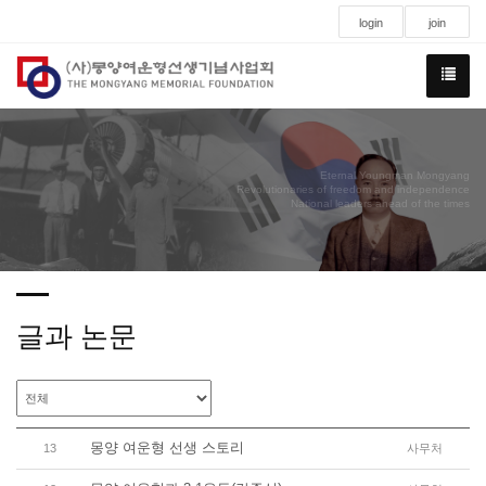
login
join
Eternal Youngman Mongyang
Revolutionaries of freedom and independence
National leaders ahead of the times
글과 논문
몽양 여운형 선생 스토리
13
사무처