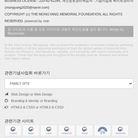
BUSINESS LICENSE : 220-82-62284, 개인정보관리책임자 : 기념사업회 싸이트관리자
(mongyang2020@naver.com)
COPYRIGHT (c) THE MONGYANG MEMORIAL FOUNDATION, ALL RIGHTS
RESERVED.
powered by nnin
본 사이트에 사용 된 모든 이미지와 내용의 무단도용을 금지 합니다. design by
Bluetomato
In the 21st century, Mongyang, who pursued the realization of a better reality by gathering
the strengths of all the opposing ideologies to lead the global values of peaceful inter-
Korean reunification, new freedoms, equality, and prosperity with higher nationality and
position. I think that the spirit and thoughts of the people must be revisited and revived
with higher values.
관련기념사업회 바로가기
Web Design or Web Design
Branding & Identity or Branding
HTML5 & CSS3 or HTML5 & CSS3
관련기관 사이트